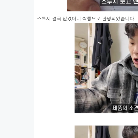
스투시 결국 맡겼더니 짝퉁으로 판명되었습니다.