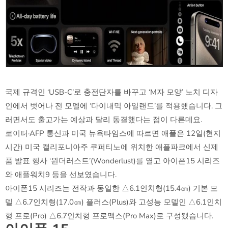
국제 규격인 ‘USB-C’로 충전단자를 바꾸고 ‘M자 모양’ 노치 디자
인에서 벗어나 전 모델에 ‘다이내믹 아일랜드’를 적용했습니다. 그
러면서도 출고가는 예상과 달리 동결했다는 점이 다른데요.
로이터·AFP 통신과 미국 뉴욕타임스에 따르면 애플은 12일(현지
시간) 미국 캘리포니아주 쿠퍼티노에 위치한 애플파크에서 신제
품 발표 행사 ‘원더러스트’(Wonderlust)를 열고 아이폰15 시리즈
와 애플워치9 등을 선보였습니다.
아이폰15 시리즈는 전작과 동일한 △6.1인치형(15.4㎝) 기본 모
델 △6.7인치형(17.0㎝) 플러스(Plus)와 고성능 모델인 △6.1인치
형 프로(Pro) △6.7인치형 프로맥스(Pro Max)로 구성됐습니다.